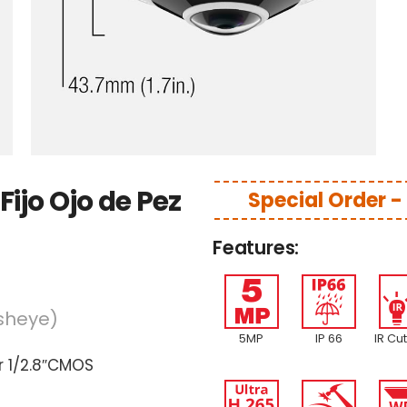
ijo Ojo de Pez
Special Order 
Features:
sheye)
5MP
IP 66
IR Cut
r 1/2.8″CMOS