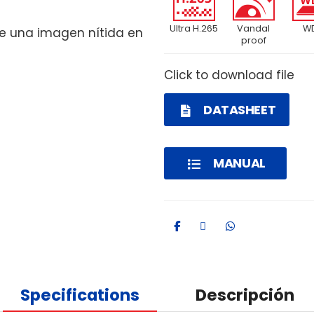
Ultra H.265
Vandal
W
te una imagen nítida en
proof
Click to download file
DATASHEET
MANUAL
Specifications
Descripción