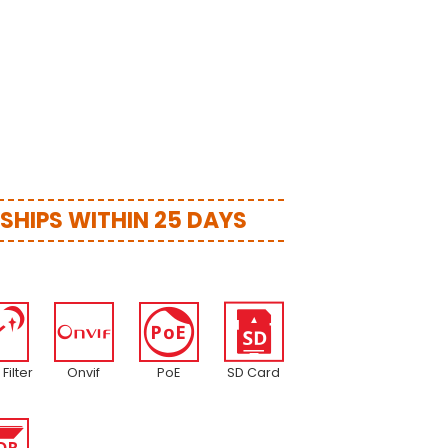
- SHIPS WITHIN 25 DAYS
 Filter
Onvif
PoE
SD Card