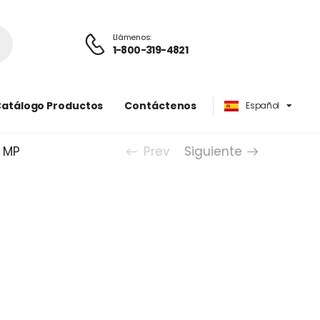
Llámenos:
1-800-319-4821
atálogo Productos
Contáctenos
Español
English
5 MP
Prev
Siguiente