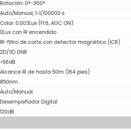
Rotación: 0°~360°
Auto/Manual, 1~1/100000 s
Color: 0.003Lux (F1.6, AGC ON)
0Lux con IR encendido
IR-filtro de corte con detector magnético (ICR)
2D/3D DNR
>56dB
Alcance IR de hasta 50m (164 pies)
850nm
Auto/Manual
Desempañador Digital
120dB