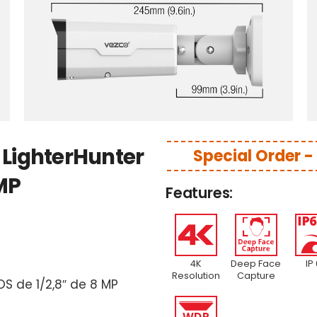
 LighterHunter
Special Order 
 MP
Features:
4K
Deep Face
IP
Resolution
Capture
S de 1/2,8″ de 8 MP