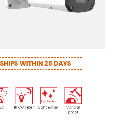
- SHIPS WITHIN 25 DAYS
 67
IR Cut Filter
Lighthunter
Vandal
proof