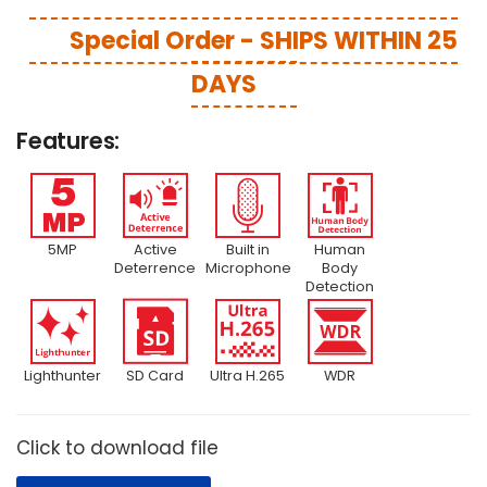
Special Order - SHIPS WITHIN 25
DAYS
Features:
5MP
Active
Built in
Human
Deterrence
Microphone
Body
Detection
Lighthunter
SD Card
Ultra H.265
WDR
Click to download file