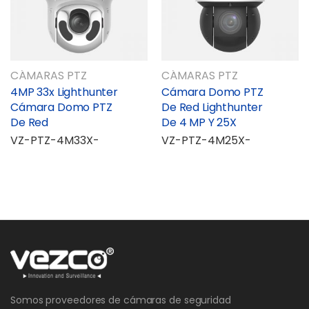
CÁMARAS PTZ
CÁMARAS PTZ
4MP 33x Lighthunter
Cámara Domo PTZ
Cámara Domo PTZ
De Red Lighthunter
De Red
De 4 MP Y 25X
VZ-PTZ-4M33X-
VZ-PTZ-4M25X-
Somos proveedores de cámaras de seguridad