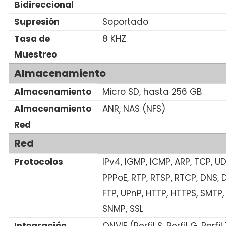
Bidireccional
Supresión
Soportado
Tasa de
8 KHZ
Muestreo
Almacenamiento
Almacenamiento
Micro SD, hasta 256 GB
Almacenamiento
ANR, NAS (NFS)
Red
Red
Protocolos
IPv4, IGMP, ICMP, ARP, TCP, U
PPPoE, RTP, RTSP, RTCP, DNS, 
FTP, UPnP, HTTP, HTTPS, SMTP, 
SNMP, SSL
Integración
ONVIF (Perfil S, Perfil G, Perfil 