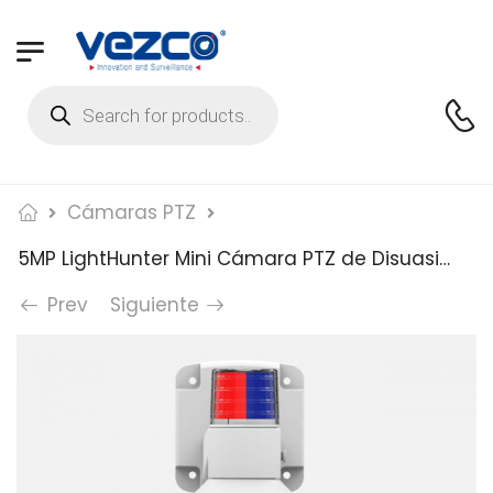
Cámaras PTZ
5MP LightHunter Mini Cámara PTZ de Disuasión Activa, Micrófono incorporado, Smart IR hasta 50m (164 pies)
Prev
Siguiente