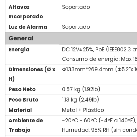
Altavoz
Soportado
Incorporado
Luz de Alarma
Soportado
General
Energía
DC 12V±25%, PoE (IEEE802.3 a
Consumo de energía: Max 1
Dimensiones (Ø x
Φ133mm*269.4mm (Φ5.2”x 10
H)
Peso Neto
0.87 kg (1.92lb)
Peso Bruto
1.13 kg (2.49lb)
Material
Metal + Plástico
Ambiente de
-20°C ~ 60°C (-4°F a 140°F),
Trabajo
Humedad: 95% RH (sin cond