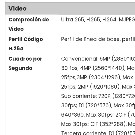
Video
Compresión de
Ultra 265, H.265, H.264, MJPE
Video
Perfil Código
Perfil de línea de base, perfil
H.264
Cuadros por
Convencional: 5MP (2880*16
Segundo
30 fps; 4MP (2560*1440), Ma
25fps;3MP (2304*1296), Max
25fps; 2MP (1920*1080), Max 
Sub corriente: 720P (1280*72
30fps; D1 (720*576), Max 30f
640*360, Max 30fps; 2CIF (7
Max 30fps; CIF (352*288), Ma
Tercera corriente: D1 (720*5